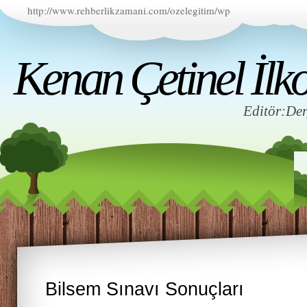
http://www.rehberlikzamani.com/ozelegitim/wp
Kenan Çetinel İlko
Editör:D
Bilsem Sınavı Sonuçları