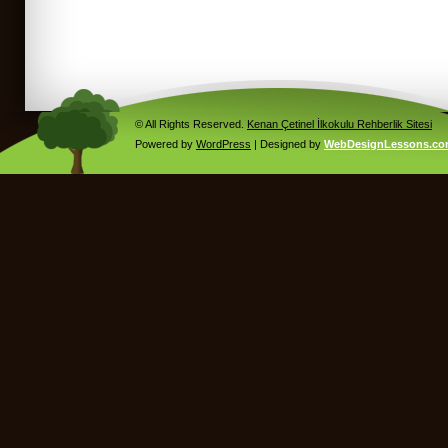
© All Rights Reserved.
Kenan Çetinel İlkokulu Rehberlik Sitesi
Powered by
WordPress
| Designed by
WebDesignLessons.c