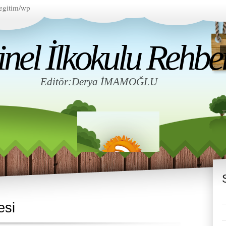
egitim/wp
el İlkokulu Rehberl
Editör:Derya İMAMOĞLU
esi