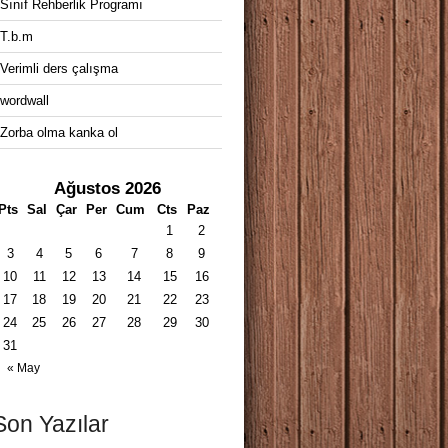
Sınıf Rehberlik Programı
T.b.m
Verimli ders çalışma
wordwall
Zorba olma kanka ol
Ağustos 2026
Pts
Sal
Çar
Per
Cum
Cts
Paz
1
2
3
4
5
6
7
8
9
10
11
12
13
14
15
16
17
18
19
20
21
22
23
24
25
26
27
28
29
30
31
« May
Son Yazılar