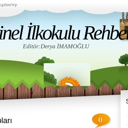
egitim/wp
el İlkokulu Rehberl
Editör:Derya İMAMOĞLU
0
pları