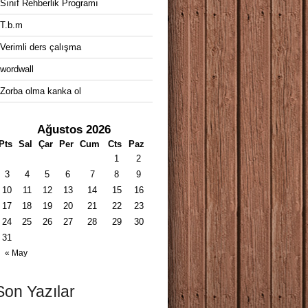
Sınıf Rehberlik Programı
T.b.m
Verimli ders çalışma
wordwall
Zorba olma kanka ol
Ağustos 2026
Pts
Sal
Çar
Per
Cum
Cts
Paz
1
2
3
4
5
6
7
8
9
10
11
12
13
14
15
16
17
18
19
20
21
22
23
24
25
26
27
28
29
30
31
« May
Son Yazılar