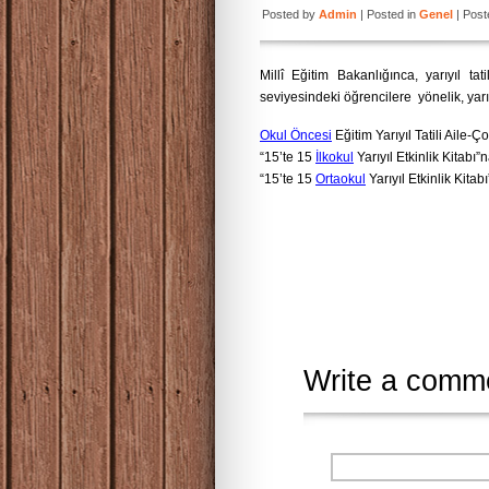
Posted by
Admin
| Posted in
Genel
| Post
Millî Eğitim Bakanlığınca, yarıyıl tat
seviyesindeki öğrencilere yönelik, yarıyı
Okul Öncesi
Eğitim Yarıyıl Tatili Aile-
“15’te 15
İlkokul
Yarıyıl Etkinlik Kitabı
“15’te 15
Ortaokul
Yarıyıl Etkinlik Kita
Write a comm