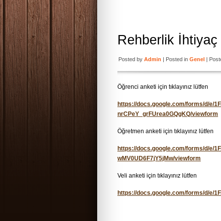
Rehberlik İhtiyaç
Posted by
Admin
| Posted in
Genel
| Post
Öğrenci anketi için tıklayınız lütfen
https://docs.google.com/forms/d/
nrCPeY_grFUrea0GQgKQ/viewform
Öğretmen anketi için tıklayınız lütfen
https://docs.google.com/forms/d/
wMV0UD6F7jY5jMw/viewform
Veli anketi için tıklayınız lütfen
https://docs.google.com/forms/d