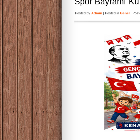
Spor Bayramı Kut
Posted by
Admin
| Posted in
Genel
| Post