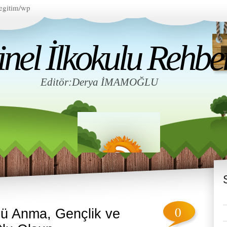
egitim/wp
el İlkokulu Rehberl
Editör:Derya İMAMOĞLU
0
’ü Anma, Gençlik ve