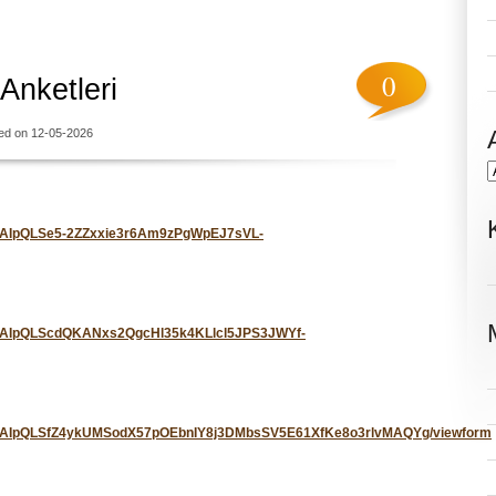
0
 Anketleri
ed on 12-05-2026
e/1FAIpQLSe5-2ZZxxie3r6Am9zPgWpEJ7sVL-
e/1FAIpQLScdQKANxs2QgcHl35k4KLlcl5JPS3JWYf-
/e/1FAIpQLSfZ4ykUMSodX57pOEbnIY8j3DMbsSV5E61XfKe8o3rlvMAQYg/viewform