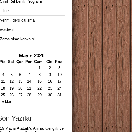
Sınıf Rehberlik Programı
T.b.m
Verimli ders çalışma
wordwall
Zorba olma kanka ol
Mayıs 2026
Pts
Sal
Çar
Per
Cum
Cts
Paz
1
2
3
4
5
6
7
8
9
10
11
12
13
14
15
16
17
18
19
20
21
22
23
24
25
26
27
28
29
30
31
« Mar
Son Yazılar
19 Mayıs Atatürk’ü Anma, Gençlik ve