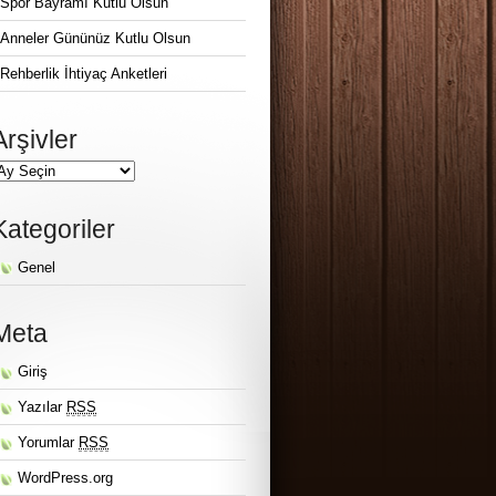
Spor Bayramı Kutlu Olsun
Anneler Gününüz Kutlu Olsun
Rehberlik İhtiyaç Anketleri
Arşivler
Kategoriler
Genel
Meta
Giriş
Yazılar
RSS
Yorumlar
RSS
WordPress.org