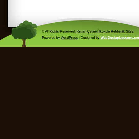
© All Rights Reserved.
Kenan Çetinel İlkokulu Rehberlik Sitesi
Powered by
WordPress
| Designed by
WebDesignLessons.c