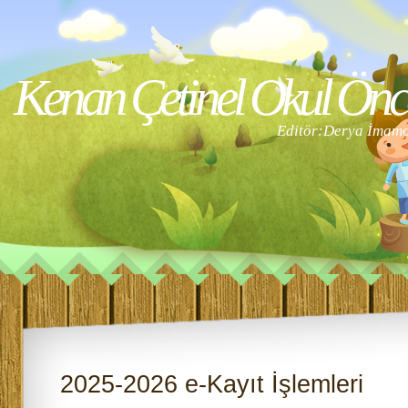
Kenan Çetinel Okul Önces
Editör:Derya İmam
2025-2026 e-Kayıt İşlemleri