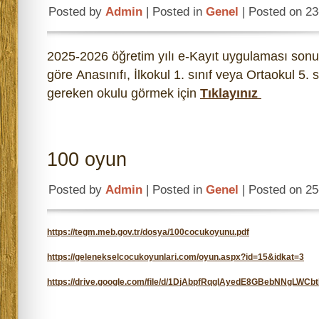
Posted by
Admin
| Posted in
Genel
| Posted on 2
2025-2026 öğretim yılı e-Kayıt uygulaması sonu
göre Anasınıfı, İlkokul 1. sınıf veya Ortaokul 5. 
gereken okulu görmek için
Tıklayınız
100 oyun
Posted by
Admin
| Posted in
Genel
| Posted on 2
https://tegm.meb.gov.tr/dosya/100cocukoyunu.pdf
https://gelenekselcocukoyunlari.com/oyun.aspx?id=15&idkat=3
https://drive.google.com/file/d/1DjAbpfRqglAyedE8GBebNNgLWCb