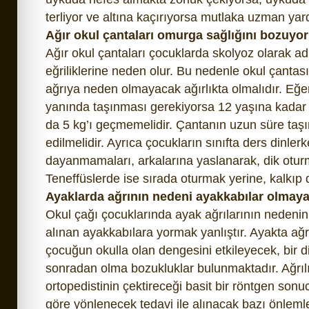
terliyor ve altına kaçırıyorsa mutlaka uzman yard
Ağır okul çantaları omurga sağlığını bozuyor
Ağır okul çantaları çocuklarda skolyoz olarak a
eğriliklerine neden olur. Bu nedenle okul çantas
ağrıya neden olmayacak ağırlıkta olmalıdır. Eğe
yanında taşınması gerekiyorsa 12 yaşına kadar 
da 5 kg’ı geçmemelidir. Çantanın uzun süre ta
edilmelidir. Ayrıca çocukların sınıfta ders dinle
dayanmamaları, arkalarına yaslanarak, dik otur
Teneffüslerde ise sırada oturmak yerine, kalkıp 
Ayaklarda ağrının nedeni ayakkabılar olmayab
Okul çağı çocuklarında ayak ağrılarının nedenin
alınan ayakkabılara yormak yanlıştır. Ayakta ağ
çocuğun okulla olan dengesini etkileyecek, bir 
sonradan olma bozukluklar bulunmaktadır. Ağrılı
ortopedistinin çektireceği basit bir röntgen son
göre yönlenecek tedavi ile alınacak bazı önlemle