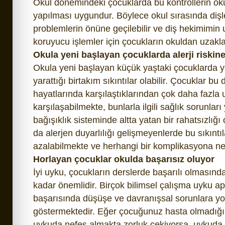
Okul dönemindeki çocuklarda bu kontrollerin ok
yapılması uygundur. Böylece okul sırasında dişler
problemlerin önüne geçilebilir ve diş hekimimi
koruyucu işlemler için çocukların okuldan uzak
Okula yeni başlayan çocuklarda alerji riskine
Okula yeni başlayan küçük yaştaki çocuklarda y
yarattığı birtakım sıkıntılar olabilir. Çocuklar 
hayatlarında karşılaştıklarından çok daha fazla 
karşılaşabilmekte, bunlarla ilgili sağlık sorunla
bağışıklık sisteminde altta yatan bir rahatsızlı
da alerjen duyarlılığı gelişmeyenlerde bu sıkınt
azalabilmekte ve herhangi bir komplikasyona n
Horlayan çocuklar okulda başarısız oluyor
İyi uyku, çocukların derslerde başarılı olmasınd
kadar önemlidir. Birçok bilimsel çalışma uyku ap
başarısında düşüşe ve davranışsal sorunlara yol
göstermektedir. Eğer çocuğunuz hasta olmadığı
uykuda nefes almakta zorluk çekiyorsa, uykuda 