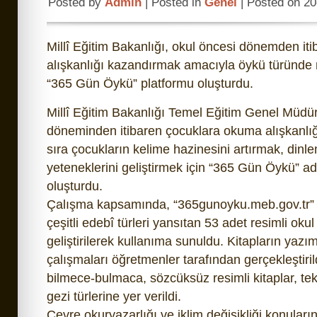
Posted by
Admin
| Posted in
Genel
| Posted on 2
Millî Eğitim Bakanlığı, okul öncesi dönemden i
alışkanlığı kazandırmak amacıyla öykü türünde m
“365 Gün Öykü” platformu oluşturdu.
Millî Eğitim Bakanlığı Temel Eğitim Genel Müdü
döneminden itibaren çocuklara okuma alışkanlı
sıra çocukların kelime hazinesini artırmak, di
yeteneklerini geliştirmek için “365 Gün Öykü” adl
oluşturdu.
Çalışma kapsamında, “
365gunoyku.meb.gov.tr
”
çeşitli edebî türleri yansıtan 53 adet resimli oku
geliştirilerek kullanıma sunuldu. Kitapların yazı
çalışmaları öğretmenler tarafından gerçekleştiril
bilmece-bulmaca, sözcüksüz resimli kitaplar, tek
gezi türlerine yer verildi.
Çevre okuryazarlığı ve iklim değişikliği konuları