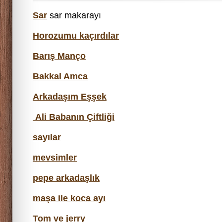
Sar
sar makarayı
Horozumu kaçırdılar
Barış Manço
Bakkal Amca
Arkadaşım Eşşek
Ali Babanın Çiftliği
sayılar
mevsimler
pepe arkadaşlık
maşa ile koca ayı
Tom ve jerry