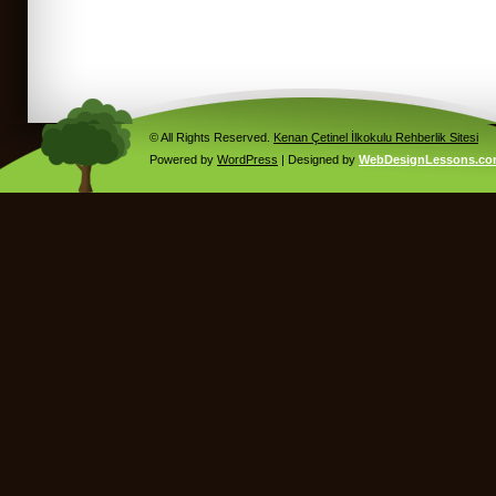
© All Rights Reserved.
Kenan Çetinel İlkokulu Rehberlik Sitesi
Powered by
WordPress
| Designed by
WebDesignLessons.c