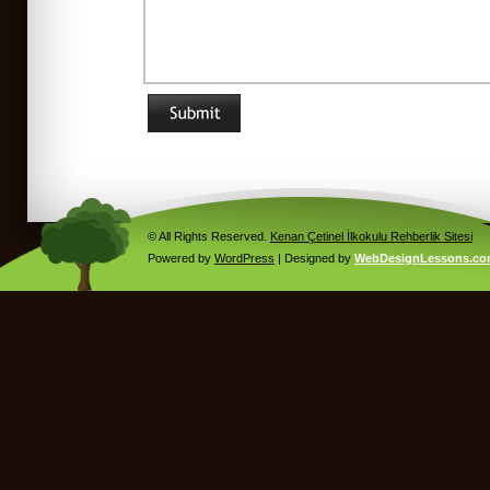
© All Rights Reserved.
Kenan Çetinel İlkokulu Rehberlik Sitesi
Powered by
WordPress
| Designed by
WebDesignLessons.c