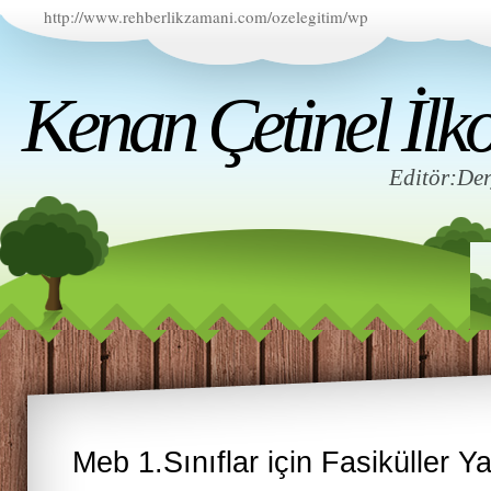
http://www.rehberlikzamani.com/ozelegitim/wp
Kenan Çetinel İlko
Editör:D
Meb 1.Sınıflar için Fasiküller Y