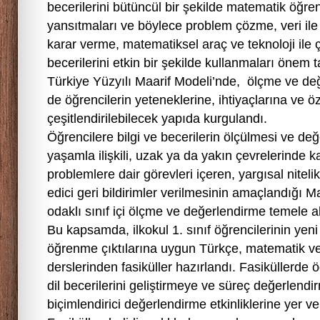
becerilerini bütüncül bir şekilde matematik öğr
yansıtmaları ve böylece problem çözme, veri ile
karar verme, matematiksel araç ve teknoloji ile 
becerilerini etkin bir şekilde kullanmaları önem t
Türkiye Yüzyılı Maarif Modeli’nde, ölçme ve de
de öğrencilerin yeteneklerine, ihtiyaçlarına ve 
çeşitlendirilebilecek yapıda kurgulandı.
Öğrencilere bilgi ve becerilerin ölçülmesi ve de
yaşamla ilişkili, uzak ya da yakın çevrelerinde ka
problemlere dair görevleri içeren, yargısal nitel
edici geri bildirimler verilmesinin amaçlandığı M
odaklı sınıf içi ölçme ve değerlendirme temele al
Bu kapsamda, ilkokul 1. sınıf öğrencilerinin yen
öğrenme çıktılarına uygun Türkçe, matematik ve 
derslerinden fasiküller hazırlandı. Fasiküllerde 
dil becerilerini geliştirmeye ve süreç değerlend
biçimlendirici değerlendirme etkinliklerine yer ver