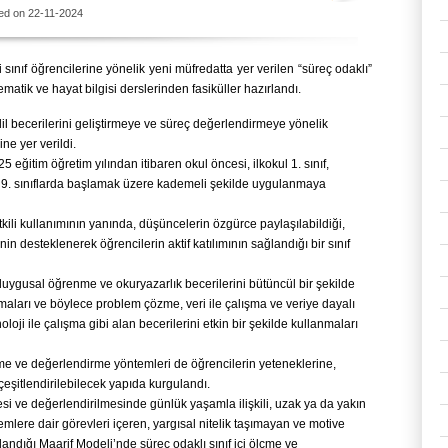
ed on 22-11-2024
ci sınıf öğrencilerine yönelik yeni müfredatta yer verilen “süreç odaklı”
atik ve hayat bilgisi derslerinden fasiküller hazırlandı.
dil becerilerini geliştirmeye ve süreç değerlendirmeye yönelik
ne yer verildi.
 eğitim öğretim yılından itibaren okul öncesi, ilkokul 1. sınıf,
 ve 9. sınıflarda başlamak üzere kademeli şekilde uygulanmaya
kili kullanımının yanında, düşüncelerin özgürce paylaşılabildiği,
in desteklenerek öğrencilerin aktif katılımının sağlandığı bir sınıf
duygusal öğrenme ve okuryazarlık becerilerini bütüncül bir şekilde
aları ve böylece problem çözme, veri ile çalışma ve veriye dayalı
oji ile çalışma gibi alan becerilerini etkin bir şekilde kullanmaları
me ve değerlendirme yöntemleri de öğrencilerin yeteneklerine,
çeşitlendirilebilecek yapıda kurgulandı.
esi ve değerlendirilmesinde günlük yaşamla ilişkili, uzak ya da yakın
emlere dair görevleri içeren, yargısal nitelik taşımayan ve motive
landığı Maarif Modeli’nde süreç odaklı sınıf içi ölçme ve