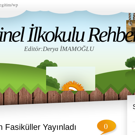
egitim/wp
el İlkokulu Rehberl
Editör:Derya İMAMOĞLU
0
n Fasiküller Yayınladı