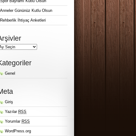
Spor Bayramı Kutlu Olsun
Anneler Gününüz Kutlu Olsun
Rehberlik İhtiyaç Anketleri
Arşivler
Kategoriler
Genel
Meta
Giriş
Yazılar
RSS
Yorumlar
RSS
WordPress.org