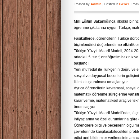
Posted by
Admin
| Posted in
Genel
| Post
Milli Eğitim Bakanlığınca, ilkokul birin
öğrenme çıktılarına uygun Türkçe, matem
Fasiküllerde, öğrencilerin Türkçe dört 
biçimlendirici değerlendirme etkinlikleri
Türkiye Yüzyılı Maarif Modeli, 2024-2025
ortaokul 5. sınıf, ortaöğretim hazırlık
başlandı.
Yeni müfredat ile Türkçenin doğru ve et
sosyal ve duygusal becerilerin gelişimin
iklimi oluşturulması amaçlanıyor.
Ayrıca öğrencilerin kavramsal, sosyal 
matematik öğrenme süreçlerine yansıtm
karar verme, matematiksel araç ve teknol
önem taşıyor.
Türkiye Yüzyılı Maarif Modeli’nde, ölç
ihtiyaçlarına ve özel durumlarına göre 
Öğrencilere bilgi ve becerilerin ölçülm
çevrelerinde karşılaşabilecekleri probl
edici geri bildirimler verilmesinin amaç