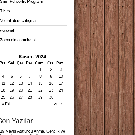
Sınıf Rehberlik Programı
T.b.m
Verimli ders çalışma
wordwall
Zorba olma kanka ol
Kasım 2024
Pts
Sal
Çar
Per
Cum
Cts
Paz
1
2
3
4
5
6
7
8
9
10
11
12
13
14
15
16
17
18
19
20
21
22
23
24
25
26
27
28
29
30
« Eki
Ara »
Son Yazılar
19 Mayıs Atatürk’ü Anma, Gençlik ve