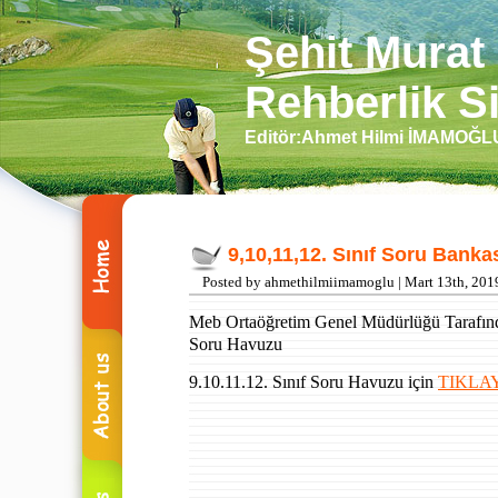
Şehit Murat
Rehberlik Si
Editör:Ahmet Hilmi İMAMOĞ
9,10,11,12. Sınıf Soru Banka
Posted by ahmethilmiimamoglu | Mart 13th, 201
Meb Ortaöğretim Genel Müdürlüğü Tarafınd
Soru Havuzu
9.10.11.12. Sınıf
Soru Havuzu
için
TIKLA