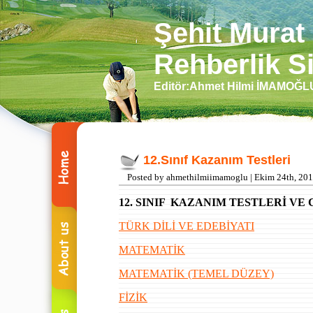
Şehit Murat
Rehberlik Si
Editör:Ahmet Hilmi İMAMOĞ
12.Sınıf Kazanım Testleri
Posted by ahmethilmiimamoglu | Ekim 24th, 20
12. SINIF KAZANIM TESTLERİ V
TÜRK DİLİ VE EDEBİYATI
MATEMATİK
MATEMATİK (TEMEL DÜZEY)
FİZİK