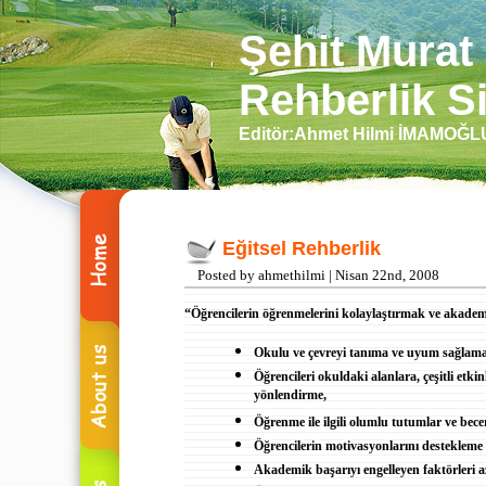
Şehit Murat
Rehberlik Si
Editör:Ahmet Hilmi İMAMOĞ
Eğitsel Rehberlik
Posted by ahmethilmi | Nisan 22nd, 2008
“Öğrencilerin öğrenmelerini kolaylaştırmak ve akadem
Okulu ve çevreyi tanıma ve uyum sağlam
Öğrencileri okuldaki alanlara, çeşitli etki
yönlendirme,
Öğrenme ile ilgili olumlu tutumlar ve becer
Öğrencilerin motivasyonlarını destekleme 
Akademik başarıyı engelleyen faktörleri 