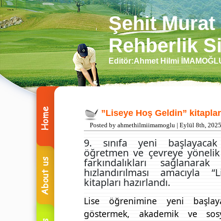
Şehit Murat
Rehberlik Si
Editör:Ahmet Hilmi İMAMOĞ
”Liseye Hoş Geldin” kitaplar
Posted by ahmethilmiimamoglu | Eylül 8th, 202
9. sınıfa yeni başlayacak
öğretmen ve çevreye yönelik
farkındalıkları sağlanara
hızlandırılması amacıyla 
kitapları hazırlandı.
Lise öğrenimine yeni başlay
göstermek, akademik ve sosy