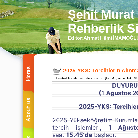
Şehit Murat
Rehberlik Si
Editör:Ahmet Hilmi İMAMOĞ
2025-YKS: Tercihlerin Alınm
Posted by ahmethilmiimamoglu | Ağustos 1st, 2
DUYURU
(1 Ağustos 2
2025-YKS: Tercihler
2025 Yükseköğretim Kurumlar
tercih işlemleri,
1 Ağust
saat
15.45
‘de
başladı.