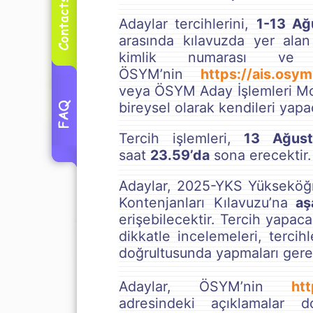
Adaylar tercihlerini,
1-13 Ağ
arasında kılavuzda yer alan
kimlik numarası ve a
ÖSYM’nin
https://ais.osym
veya ÖSYM Aday İşlemleri Mo
bireysel olarak kendileri yapac
Tercih işlemleri,
13 Ağus
saat
23.59’da
sona erecektir.
Adaylar, 2025-YKS Yükseköğr
Kontenjanları Kılavuzu’na
aşa
erişebilecektir. Tercih yapaca
dikkatle incelemeleri, tercihle
doğrultusunda yapmaları gere
Adaylar, ÖSYM’nin
htt
adresindeki açıklamalar d