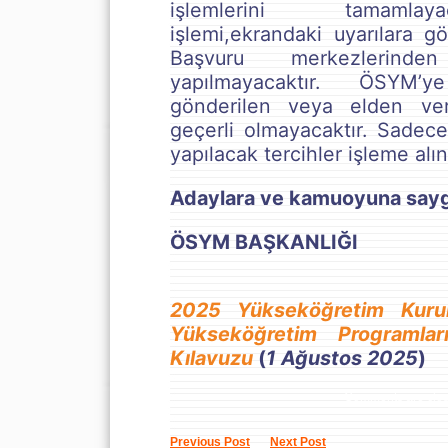
işlemlerini tamamlay
işlemi,ekrandaki uyarılara gör
Başvuru merkezlerinde
yapılmayacaktır. ÖSYM’
gönderilen veya elden veril
geçerli olmayacaktır. Sadec
yapılacak tercihler işleme alın
Adaylara ve kamuoyuna saygı
ÖSYM BAŞKANLIĞI
2025 Yükseköğretim Kurum
Yükseköğretim Programlar
Kılavuzu
(
1 Ağustos 2025
)
Comments are clo
Previous Post
Next Post