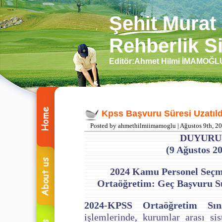
Şehit Murat
Rehberlik Si
Editör:Ahmet Hilmi İMAMOĞ
Kpss Başvuru Süresi Uzatıld
Posted by ahmethilmiimamoglu | Ağustos 9th, 2
DUYURU
(9 Ağustos 2
2024
Kamu Personel Seçm
Ortaöğretim: Geç Başvuru Sü
2024-KPSS Ortaöğretim Sın
işlemlerinde, kurumlar arası si