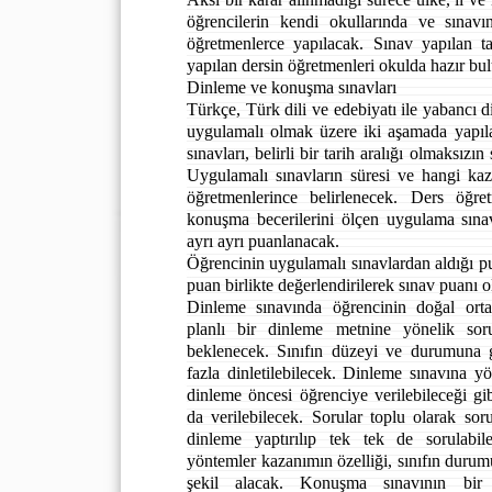
öğrencilerin kendi okullarında ve sınavın
öğretmenlerce yapılacak. Sınav yapılan ta
yapılan dersin öğretmenleri okulda hazır bu
Dinleme ve konuşma sınavları
Türkçe, Türk dili ve edebiyatı ile yabancı dil
uygulamalı olmak üzere iki aşamada yapıl
sınavları, belirli bir tarih aralığı olmaksızı
Uygulamalı sınavların süresi ve hangi kaz
öğretmenlerince belirlenecek. Ders öğr
konuşma becerilerini ölçen uygulama sınav
ayrı ayrı puanlanacak.
Öğrencinin uygulamalı sınavlardan aldığı pua
puan birlikte değerlendirilerek sınav puanı o
Dinleme sınavında öğrencinin doğal ort
planlı bir dinleme metnine yönelik sor
beklenecek. Sınıfın düzeyi ve durumuna g
fazla dinletilebilecek. Dinleme sınavına yö
dinleme öncesi öğrenciye verilebileceği gib
da verilebilecek. Sorular toplu olarak soru
dinleme yaptırılıp tek tek de sorulabi
yöntemler kazanımın özelliği, sınıfın durum
şekil alacak. Konuşma sınavının bir