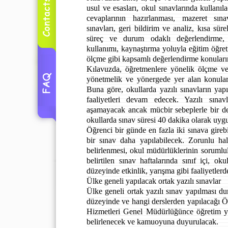
usul ve esasları, okul sınavlarında kullanıl
cevaplarının hazırlanması, mazeret sı
sınavları, geri bildirim ve analiz, kısa süre
süreç ve durum odaklı değerlendirme,
kullanımı, kaynaştırma yoluyla eğitim öğr
ölçme gibi kapsamlı değerlendirme konuların
Kılavuzda, öğretmenlere yönelik ölçme ve 
yönetmelik ve yönergede yer alan konulara
Buna göre, okullarda yazılı sınavların yapı
faaliyetleri devam edecek. Yazılı sınavl
aşamayacak ancak mücbir sebeplerle bir de
okullarda sınav süresi 40 dakika olarak uyg
Öğrenci bir günde en fazla iki sınava gireb
bir sınav daha yapılabilecek. Zorunlu ha
belirlenmesi, okul müdürlüklerinin soruml
belirtilen sınav haftalarında sınıf içi, oku
düzeyinde etkinlik, yarışma gibi faaliyetlerd
Ülke geneli yapılacak ortak yazılı sınavlar
Ülke geneli ortak yazılı sınav yapılması du
düzeyinde ve hangi derslerden yapılacağı 
Hizmetleri Genel Müdürlüğünce öğretim yı
belirlenecek ve kamuoyuna duyurulacak.