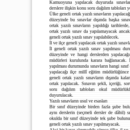
Kamuoyuna yapılacak duyuruda sınavların
derslere ilişkin konu soru dağılım tabloları y
Ülke geneli ortak yazılı sınavların yapılacağı
düzeyinde bu sınavlar dışında başka sına
ortak yazılı sınavların yapıldığı tarihlerde
ortak yazılı sınav da yapılamayacak ancak 
geneli ortak yazılı sınav yapılabilecek.
İl ve ilçe geneli yapılacak ortak yazılı sınavl
İl geneli ortak yazılı sınav yapılması du
düzeyinde ve hangi derslerden yapılacağı
müdürleri kurulunda karara bağlanacak. İ
yapılması durumunda sınavların hangi sınıf
yapılacağı ilçe millî eğitim müdürlüğünce 
geneli ortak yazılı sınavların dışında kal
ortak yapılacak. Sınavın şekli, içeriği, sor
soru dağılım tabloları okul müdürlükl
duyurulacak.
Yazılı sınavların usul ve esasları
Bir sınıf düzeyinde birden fazla şube bu
aynı derslerin (seçmeli dersler de dâhil) s
okulda bir sınıf düzeyinde tek şube bulun
geneli ortak yazılı sınav yapılmayacak.
Aksi bir karar alınmadığı sürece ülke, il ve i