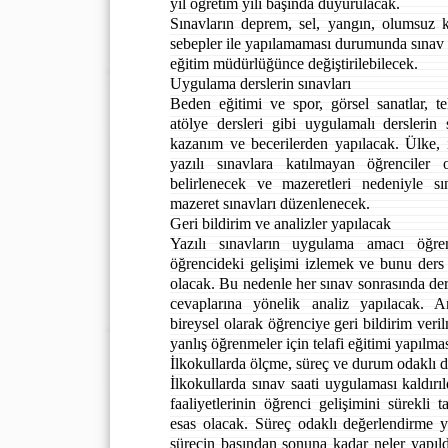
yıl öğretim yılı başında duyurulacak.
Sınavların deprem, sel, yangın, olumsuz k
sebepler ile yapılamaması durumunda sınav gün
eğitim müdürlüğünce değiştirilebilecek.
Uygulama derslerin sınavları
Beden eğitimi ve spor, görsel sanatlar, t
atölye dersleri gibi uygulamalı derslerin
kazanım ve becerilerden yapılacak. Ülke, i
yazılı sınavlara katılmayan öğrenciler 
belirlenecek ve mazeretleri nedeniyle sı
mazeret sınavları düzenlenecek.
Geri bildirim ve analizler yapılacak
Yazılı sınavların uygulama amacı öğre
öğrencideki gelişimi izlemek ve bunu der
olacak. Bu nedenle her sınav sonrasında der
cevaplarına yönelik analiz yapılacak. 
bireysel olarak öğrenciye geri bildirim ver
yanlış öğrenmeler için telafi eğitimi yapılma
İlkokullarda ölçme, süreç ve durum odaklı 
İlkokullarda sınav saati uygulaması kaldır
faaliyetlerinin öğrenci gelişimini sürekli 
esas olacak. Süreç odaklı değerlendirme y
sürecin başından sonuna kadar neler yapıld