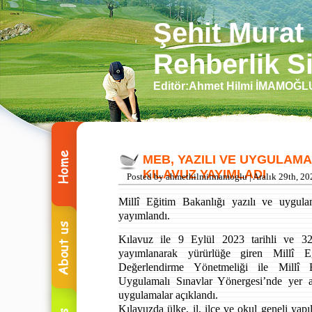
Şehit Murat
Rehberlik Si
Editör:Ahmet Hilmi İMAMOĞ
MEB, YAZILI VE UYGULAMA
KILAVUZ YAYIMLADI
Posted by ahmethilmiimamoglu | Aralık 29th, 20
Millî Eğitim Bakanlığı yazılı ve uygulam
yayımlandı.
Kılavuz ile 9 Eylül 2023 tarihli ve 3
yayımlanarak yürürlüğe giren Millî 
Değerlendirme Yönetmeliği ile Millî 
Uygulamalı Sınavlar Yönergesi’nde yer a
uygulamalar açıklandı.
Kılavuzda ülke, il, ilçe ve okul geneli yapıl