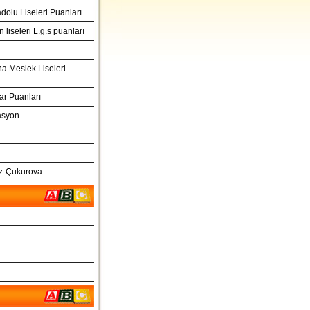
olu Liseleri Puanları
liseleri L.g.s puanları
na Meslek Liseleri
ar Puanları
asyon
ız-Çukurova