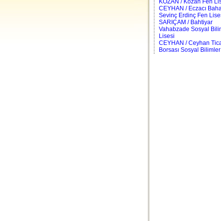
KOZAN / Kozan Fen Lis
CEYHAN / Eczacı Bahat
Sevinç Erdinç Fen Lise
SARIÇAM / Bahtiyar
Vahabzade Sosyal Bili
Lisesi
CEYHAN / Ceyhan Tica
Borsası Sosyal Bilimler