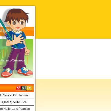
IKMIŞ SORULAR
Puanları
ı
ullarımız-Çukurova
ki Sınavlı Okullarımız
.S ÇIKMIŞ SORULAR
 Hatip L.g.s Puanları