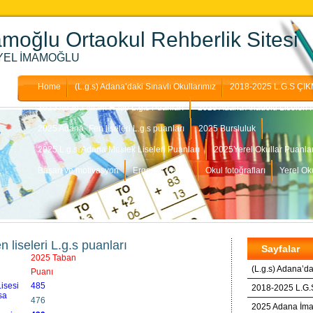
moğlu Ortaokul Rehberlik Sitesi
ILYEL İMAMOĞLU
Home
(L.g.s) Adana’daki Sınavlı Okullarımız
2018-2025 L.G.S Ç
2025 Adana İmam Hatip L.g.s Puanları
2025 Adana Anadolu Liseleri 
2025 Adana- Fen liseleri L.g.s puanları
2025 Bursluluk
2025 L.g.s. Adana Meslek Liseleri Puanları
2025Yerel Okullar Puanlar
Başarı ve motivasyon
Ergenlik ve Aile
Okul fotoğrafları
Yerel Ok
 liseleri L.g.s puanları
Sayfalar
2025 Taban
(L.g.s) Adana’da
Puanı
isesi
485
2018-2025 L.G
sa
476
2025 Adana İmam