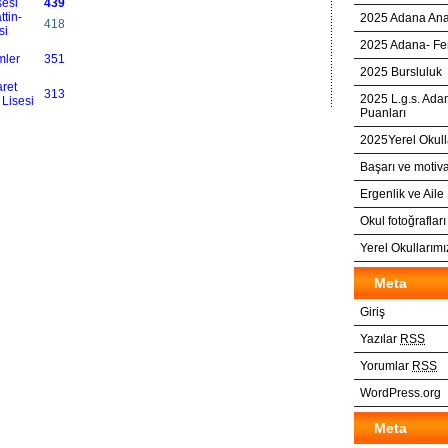
esi
439
tin-
2025 Adana Anad
418
si
2025 Adana- Fen 
mler
351
2025 Bursluluk
ret
313
2025 L.g.s. Ada
 Lisesi
Puanları
2025Yerel Okull
Başarı ve motiv
Ergenlik ve Aile
Okul fotoğrafları
Yerel Okullarım
Meta
Giriş
Yazılar
RSS
Yorumlar
RSS
WordPress.org
Meta