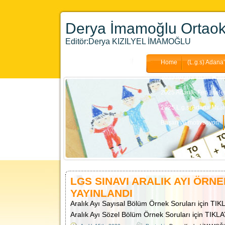
Derya İmamoğlu Ortaoku
Editör:Derya KIZILYEL İMAMOĞLU
Home
(L.g.s) Adana’
2025 Adana İmam Hatip 
2025 Adana- Fen liseler
2025 L.g.s. Adana Mesle
Başarı ve motivasyon
LGS SINAVI ARALIK AYI ÖRN
YAYINLANDI
Aralık Ayı Sayısal Bölüm Örnek Soruları için TIK
Aralık Ayı Sözel Bölüm Örnek Soruları için TIKLA